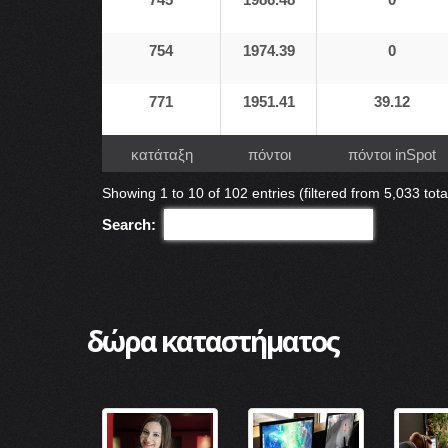
745
1986.48
0
754
1974.39
0
771
1951.41
39.12
κατάταξη
πόντοι
πόντοι inSpot
Showing 1 to 10 of 102 entries (filtered from 5,033 tota
Search:
δώρα καταστήματος