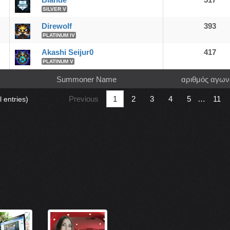
Blândê
517
SILVER V
Direwolf
393
PLATINUM IV
Akashi Seijur0
417
PLATINUM V
Summoner Name
αριθμός αγω
Previous
1
2
3
4
5
…
11
l entries)