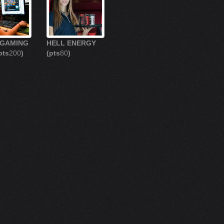
 GAMING
HELL ENERGY
pts
200
)
(pts
80
)