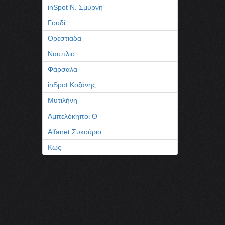
inSpot Ν. Σμύρνη
Γουδί
Ορεστιαδα
Ναυπλιο
Φάρσαλα
inSpot Κοζάνης
Μυτιλήνη
Αμπελόκηποι Θ
Alfanet Συκούριο
Κως