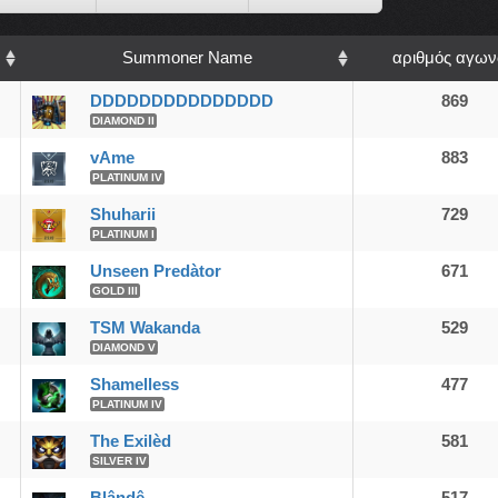
Summoner Name
αριθμός αγω
DDDDDDDDDDDDDDD
869
DIAMOND II
vAme
883
PLATINUM IV
Shuharii
729
PLATINUM I
Unseen Predàtor
671
GOLD III
TSM Wakanda
529
DIAMOND V
Shamelless
477
PLATINUM IV
The Exilèd
581
SILVER IV