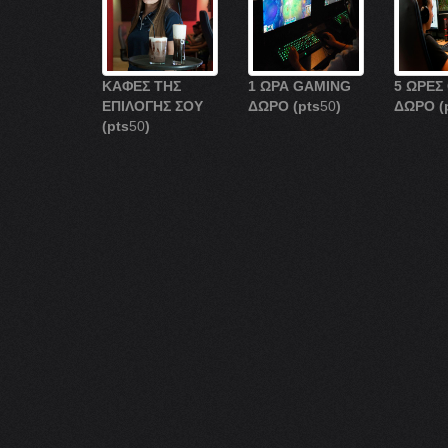
ΚΑΦΕΣ ΤΗΣ
1 ΩΡΑ GAMING
5 ΩΡΕΣ
ΕΠΙΛΟΓΗΣ ΣΟΥ
ΔΩΡΟ
(pts
50
)
ΔΩΡΟ
(
(pts
50
)