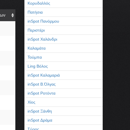
Κορυδαλλός
Πατήσια
νων
inSpot Πανόρμου
Περιστέρι
inSpot Χαλάνδρι
Καλαμάτα
Τούμπα
Ling Βόλος
inSpot Καλαμαριά
inSpot Β.Όλγας
inSpot Ροτόντα
Χίος
inSpot Ξάνθη
inSpot Δράμα
Σύρος