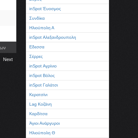
inSpot Έυοσμος
Συνδίκα
Ηλιούπολη Α
inSpot Αλεξανδρουπολη
Εδεσσα
νων
Σέρρες
Next
inSpot Αγρίνιο
inSpot Βόλος
inSpot Γαλάτσι
Κερατσίνι
Lag Κοζάνη
Καρδίτσα
Άγιοι Ανάργυροι
Ηλιούπολη Θ