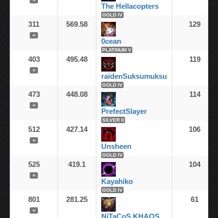
=
The Hellacopters
GOLD IV
311
569.58
129
=
0cean
PLATINUM V
403
495.48
119
=
raidenSuksumuksu
GOLD IV
473
448.08
114
=
PrefectSlayer
SILVER II
512
427.14
106
=
Unsheen
GOLD IV
525
419.1
104
=
Kayahiko
GOLD IV
801
281.25
61
=
NiTaCoS KHAOS