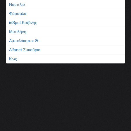
Ναυπλιο
Φάρσαλα
inSpot Κοζάνης
Μυτιλήνη
Αμπελόκηποι Θ
Alfanet Συκούριο
Κως