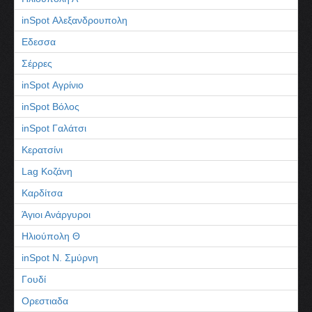
inSpot Αλεξανδρουπολη
Εδεσσα
Σέρρες
inSpot Αγρίνιο
inSpot Βόλος
inSpot Γαλάτσι
Κερατσίνι
Lag Κοζάνη
Καρδίτσα
Άγιοι Ανάργυροι
Ηλιούπολη Θ
inSpot Ν. Σμύρνη
Γουδί
Ορεστιαδα