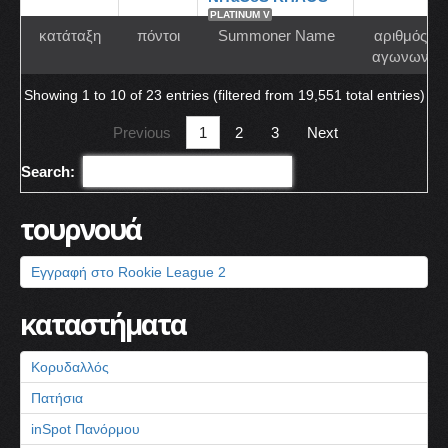
PLATINUM V
κατάταξη
πόντοι
Summoner Name
αριθμός
αγωνων
Showing 1 to 10 of 23 entries (filtered from 19,551 total entries)
Previous
1
2
3
Next
Search:
τουρνουά
Εγγραφή στο Rookie League 2
καταστήματα
Κορυδαλλός
Πατήσια
inSpot Πανόρμου