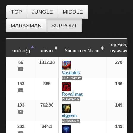
TOP
JUNGLE
MIDDLE
MARKSMAN
SUPPORT
αριθμός
κατάταξη
πόντοι
Summoner Name
αγωνων
66
1312.38
270
=
Vasilakis
PLATINUM IV
153
885
186
=
Royal mat
DIAMOND V
193
762.96
149
=
elgyem
DIAMOND V
262
644.1
149